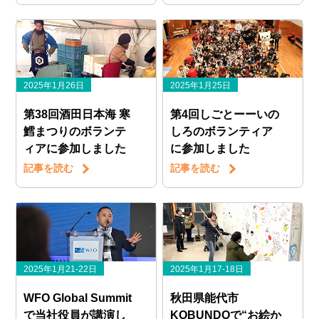
2025年1月26日
2025年1月25日
第38回酒田日本海 寒
第4回しごとーーいの
鱈まつりのボランテ
しろのボランティア
ィアに参加しました
に参加しました
記事を読む
記事を読む
2025年1月21-22日
2025年1月17-18日
WFO Global Summit
秋田県能代市
で当社役員が講演し
KOBUNDOで“お絵か