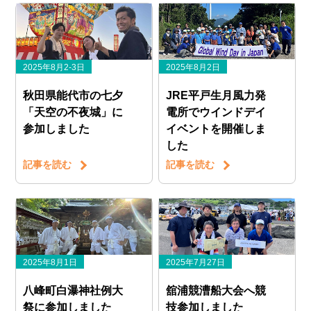
2025年8月2-3日
2025年8月2日
秋田県能代市の七夕
JRE平戸生月風力発
「天空の不夜城」に
電所でウインドデイ
参加しました
イベントを開催しま
した
記事を読む
記事を読む
2025年8月1日
2025年7月27日
八峰町白瀑神社例大
舘浦競漕船大会へ競
祭に参加しました
技参加しました