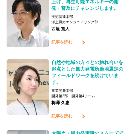
上げ、再生可能エネルギーの開
発・普及にチャレンジします。
技術調達本部
洋上風力エンジニアリング部
西垣 寛人
記事を読む
自然や地域の方々との触れ合いを
起点とした風力発電所適地選定の
フィールドワークを続けていま
す。
事業開発本部
開発第2部 開発第4チーム
梅澤 久恵
記事を読む
太陽光・風力発電所のスムーズで