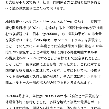
と支援が不可欠であり、社員一同関係者のご理解と信頼を得る
べく誠心誠意業務に当たっております。
地球温暖化への対応とクリーンエネルギーの拡大は、「持続可
能な開発目標（SDGs）」を達成する上で国際社会全体が取り組
むべき課題です。日本では2050年までに温室効果ガスの排出量
を実質ゼロにする「2050年カーボンニュートラル」を実現する
こと、そのために2040年度までに温室効果ガス排出量を2013年
比で73%削減することや電力供給における再生可能エネルギー
の構成比を40～50％とすることが目標として設定されました。
しかし近年、気候変動による影響は年々拡大し、これに対する
国際的な取り組みも加速しています。日本においても、今後さ
らなる温室効果ガス排出量の削減と、その達成に向けた再生可
能エネルギーの一層の拡大が必須であると考えられます。
2026年4月より、当社はENEOS Power株式会社との実質的な一
体運営体制に移行しました。多様な地域で複数の電源をポート
フォリオに持ち、開発から販売までを一体で担うユニークな事