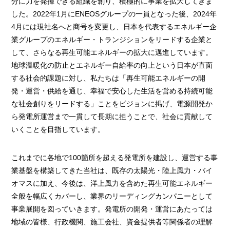
分に力を発揮できる組織を創り、積極的に事業を拡大してきま
した。2022年1月にENEOSグループの一員となった後、2024年
4月には現社名へと商号を変更し、日本を代表するエネルギー企
業グループのエネルギー・トランジションをリードする企業と
して、さらなる再生可能エネルギーの拡大に邁進しています。
地球温暖化の防止とエネルギー自給率の向上という日本が直面
する社会的課題に対し、私たちは「再生可能エネルギーの開
発・運営・供給を通じ、幸福で安心した生活を営める持続可能
な社会創りをリードする」ことをビジョンに掲げ、電源開発か
ら発電所運営まで一貫して長期に担うことで、社会に貢献して
いくことを目指しています。
これまでに各地で100箇所を超える発電所を建設し、運営する事
業基盤を構築してきた当社は、既存の太陽光・陸上風力・バイ
オマスに加え、今後は、洋上風力を含めた再生可能エネルギー
全般を幅広くカバーし、業界のリーディングカンパニーとして
事業展開を図っていきます。発電所の開発・運営にあたっては
地域の皆様、行政機関、施工会社、資金提供者等関係者の理解