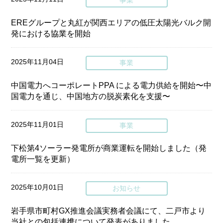
事業
EREグループと丸紅が関西エリアの低圧太陽光バルク開
発における協業を開始
2025年11月04日
事業
中国電⼒へコーポレートPPA による電⼒供給を開始〜中
国電⼒を通じ、中国地方の脱炭素化を支援〜
2025年11月01日
事業
下松第4ソーラー発電所が商業運転を開始しました（発
電所一覧を更新）
2025年10月01日
お知らせ
岩手県市町村GX推進会議実務者会議にて、二戸市より
当社との包括連携について発表がありました