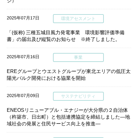
ジ）
2025年07月17日
環境アセスメント
「(仮称) 三種五城目風力発電事業 環境影響評価準備
書」の届出及び縦覧のお知らせ ※終了しました。
2025年07月16日
事業
EREグループとウエストグループが東北エリアの低圧太
陽光バルク開発における協業を開始
2025年07月09日
サステナビリティ
ENEOSリニューアブル・エナジーが大分県の２自治体
（杵築市、日出町）と包括連携協定を締結しました—地
域社会の発展と住民サービス向上を推進—