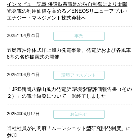
インタビュー記事 併設型蓄電池の独自制御により太陽
光発電の利用価値を高める／ENEOSリニューアブル・
エナジー・マネジメント株式会社へ
2025年04月21日
事業
五島市沖浮体式洋上風力発電事業、発電所および各風車
8基の名称披露式の開催
2025年04月21日
環境アセスメント
「JRE鶴岡八森山風力発電所 環境影響評価報告書（その
２）」の電子縦覧について ※終了しました
2025年04月17日
お知らせ
当社社員が内閣府「ムーンショット型研究開発制度」に
参加